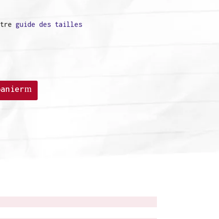
otre
guide des tailles
C
panier