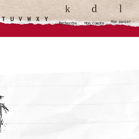
T
U
V
W
X
Y
Mon panier
Recherche
Mon compte
SSOIRES