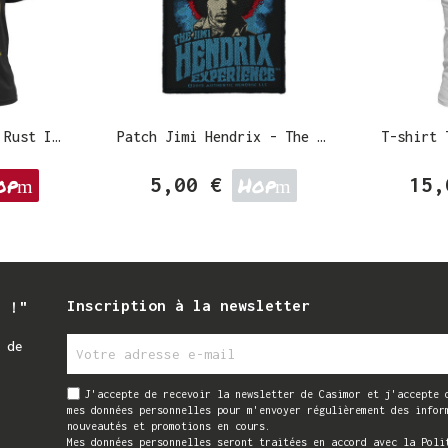
T-shirt Megadeth - Rust In Peace Anniversary
Patch Jimi Hendrix - The Jimi Hendrix Experience
op
Hop
5,00 €
15,
Inscription à la newsletter
i !"
 de
J'accepte de recevoir la newsletter de Casimor et j'accepte 
mes données personnelles pour m'envoyer régulièrement des infor
nouveautés et promotions en cours.
Mes données personnelles seront traitées en accord avec la Poli