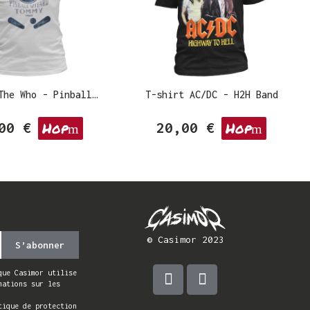
T-shirt The Who - Pinball Wizard Flippers
T-shirt AC/DC - H2H Band
Hop
Hop
00 €
20,00 €
© Casimor 2023
S’abonner
que Casimor utilise
mations sur les
tique de protection