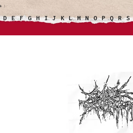
a :
D
E
F
G
H
I
J
K
L
M
N
O
P
Q
R
S
 GROUPES
LES VÊTEMENTS
LES ACCE
s
T-shirt Cattle Decapitation - Lost Profits