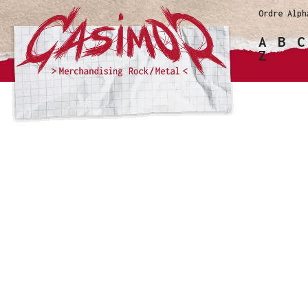
Ordre Alph
A
B
C
Z
LES
Accueil
Les vêtements
T-shirts homme