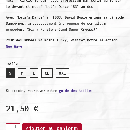
Motif "Circle Scream" avec impression par sérigraphie sur
le devant et motif "Let's Dance '83" au dos
Avec "Lets's Dance" en 1983, David Bowie entame sa période
Dance-pop, artistiquement à l'opposé de son album
précédent "
Scary Monsters (and Super Creeps)".
Pour des années 80 moins funky, visitez notre sélection
New Wave
!
Taille
S
M
L
XL
XXL
Si besoin, retrouvez notre
guide des tailles
21,50 €
TTC
Ajouter au panier